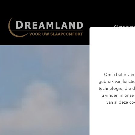
Slaapad
Om u beter van 
gebruik van functio
technologie, die 
u vinden in onze
van al deze co