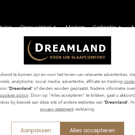
vies
Onze winkel
Merken
Collectie
A
dienst te kunnen zijn en voor het tonen van relevante advertenties, m
nele, analytische, social media, advertentie, affiliate en tracking
cooki
door
'Dreamland'
of derden worden geplaatst. Nadere informatie over
cookies policy
. Door op "Alles accepteren" te klikken, gaat u akkoor
okies bij bezoek aan deze site of andere websites van
'Dreamland'
. H
privacy statement
verklaring.
Aanpassen
Alles accepteren