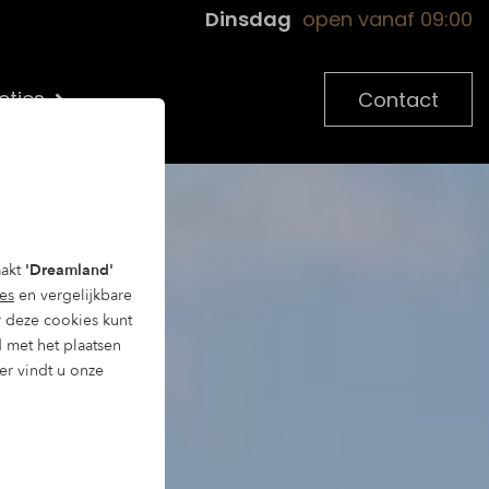
Dinsdag
open vanaf 09:00
cties
Contact
aakt
'Dreamland'
es
en vergelijkbare
 deze cookies kunt
d met het plaatsen
ier vindt u onze