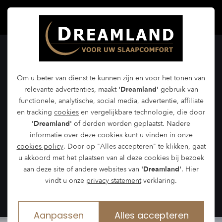
Geschied­enis van Dream­
land
Om u beter van dienst te kunnen zijn en voor het tonen van
relevante advertenties, maakt
'Dreamland'
gebruik van
functionele, analytische, social media, advertentie, affiliate
In 40 jaar zijn we uitgegroeid tot dé
en tracking
cookies
en vergelijkbare technologie, die door
'Dreamland'
of derden worden geplaatst. Nadere
beddenspeciaalzaak van Oosterhout en
informatie over deze cookies kunt u vinden in onze
omstreken.
cookies policy
. Door op "Alles accepteren" te klikken, gaat
u akkoord met het plaatsen van al deze cookies bij bezoek
aan deze site of andere websites van
'Dreamland'
. Hier
Lees hier hoe het allemaal begonnen is.
vindt u onze
privacy statement
verklaring.
Aanpassen
Alles accepteren