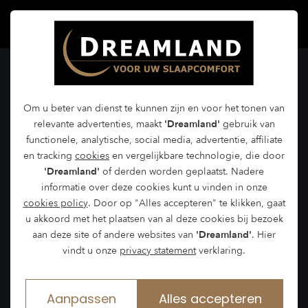
Goed slapen begint bij
Dreamland in Oosterhout
Om u beter van dienst te kunnen zijn en voor het tonen van
relevante advertenties, maakt
'Dreamland'
gebruik van
functionele, analytische, social media, advertentie, affiliate
Dreamland is al meer dan 40 jaar specialist op
en tracking
cookies
en vergelijkbare technologie, die door
'Dreamland'
of derden worden geplaatst. Nadere
het gebied van slaapsystemen en heeft al voor
informatie over deze cookies kunt u vinden in onze
veel mensen een of meerdere keren het
cookies policy
. Door op "Alles accepteren" te klikken, gaat
u akkoord met het plaatsen van al deze cookies bij bezoek
perfecte bed mogen samenstellen.
aan deze site of andere websites van
'Dreamland'
. Hier
We hebben een team adviseurs
voor
vindt u onze
privacy statement
verklaring.
slaapsystemen waarop u écht uitgerust wakker
wordt.
Aanpassen
Alles accepteren