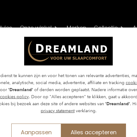
vies
Onze winkel
Merken
Collectie
A
dienst te kunnen zijn en voor het tonen van relevante advertenties, m
nele, analytische, social media, advertentie, affiliate en tracking
cooki
door
'Dreamland'
of derden worden geplaatst. Nadere informatie over
cookies policy
. Door op "Alles accepteren" te klikken, gaat u akkoor
okies bij bezoek aan deze site of andere websites van
'Dreamland'
. H
privacy statement
verklaring.
Aanpassen
Alles accepteren