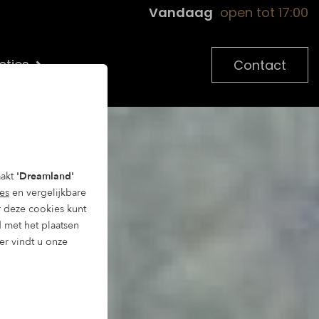
Vandaag
open tot 17:00
cties
Contact
aakt
'Dreamland'
es
en vergelijkbare
 deze cookies kunt
d met het plaatsen
ier vindt u onze