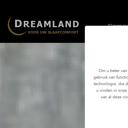
Slaapad
Om u beter van 
gebruik van functio
technologie, die 
u vinden in onze
van al deze co