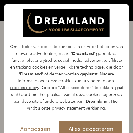
Extra slaapvoordeel met de
Om u beter van dienst te kunnen zijn en voor het tonen van
acties van Dreamland
relevante advertenties, maakt
'Dreamland'
gebruik van
functionele, analytische, social media, advertentie, affiliate
en tracking
cookies
en vergelijkbare technologie, die door
Regelmatig vindt u bij Dreamland mooie
'Dreamland'
of derden worden geplaatst. Nadere
informatie over deze cookies kunt u vinden in onze
aanbiedingen van één of meerdere van onze
cookies policy
. Door op "Alles accepteren" te klikken, gaat
topmerken.
u akkoord met het plaatsen van al deze cookies bij bezoek
aan deze site of andere websites van
'Dreamland'
. Hier
Naast de acties vindt u hier de opruiming van
vindt u onze
privacy statement
verklaring.
onze showroom producten en kunt u profiteren
van hoge kortingen op bekende merken.
Aanpassen
Alles accepteren