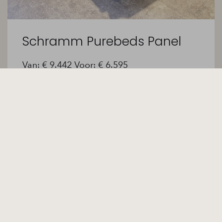
Schramm Purebeds Panel
Van: € 9.442 Voor: € 6.595
Lees meer