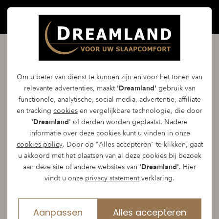
Extra slaapvoordeel met de
Om u beter van dienst te kunnen zijn en voor het tonen van
acties van Dreamland
relevante advertenties, maakt
'Dreamland'
gebruik van
functionele, analytische, social media, advertentie, affiliate
en tracking
cookies
en vergelijkbare technologie, die door
Regelmatig vindt u bij Dreamland mooie
'Dreamland'
of derden worden geplaatst. Nadere
informatie over deze cookies kunt u vinden in onze
aanbiedingen van één of meerdere van onze
cookies policy
. Door op "Alles accepteren" te klikken, gaat
topmerken.
u akkoord met het plaatsen van al deze cookies bij bezoek
aan deze site of andere websites van
'Dreamland'
. Hier
Naast de acties vindt u hier de opruiming van
vindt u onze
privacy statement
verklaring.
onze showroom producten en kunt u profiteren
van hoge kortingen op bekende merken.
Aanpassen
Alles accepteren