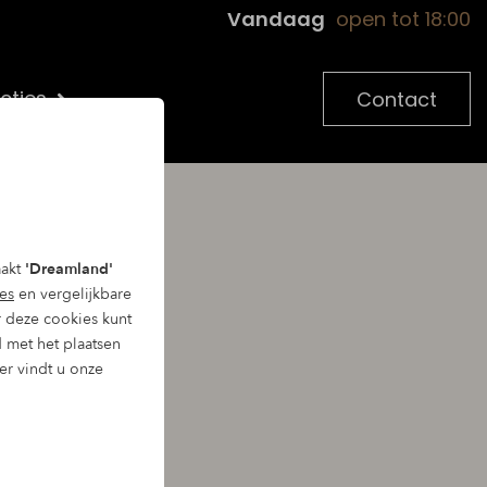
Vandaag
open tot 18:00
cties
Contact
aakt
'Dreamland'
es
en vergelijkbare
 deze cookies kunt
d met het plaatsen
uze uit 2
ier vindt u onze
n houdt je de