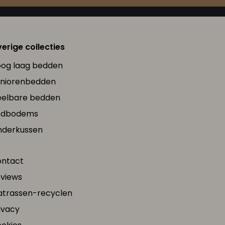
erige collecties
og laag bedden
niorenbedden
elbare bedden
edbodems
nderkussen
ntact
views
trassen-recyclen
ivacy