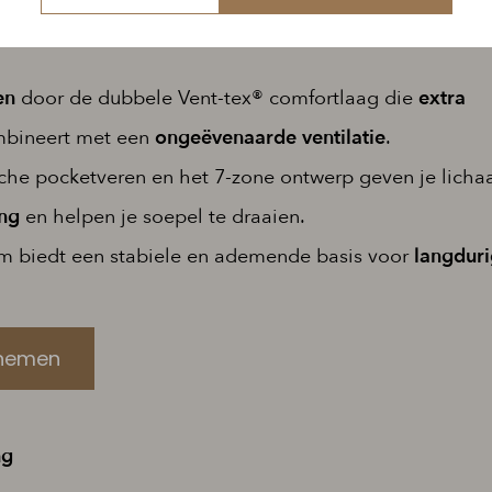
e en wasbare tijk
maakt het makkelijk om je
matras
sch
en
door de dubbele Vent-tex® comfortlaag die
extra
bineert met een
ongeëvenaarde ventilatie
.
he pocketveren en het 7-zone ontwerp geven je lich
ng
en helpen je soepel te draaien.
m biedt een stabiele en ademende basis voor
langdur
nemen
ng