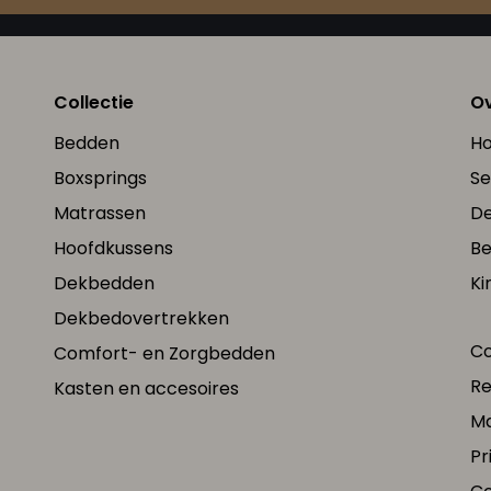
Collectie
Ov
Bedden
Ho
Boxsprings
Se
Matrassen
De
Hoofdkussens
B
Dekbedden
Ki
Dekbedovertrekken
Co
Comfort- en Zorgbedden
Re
Kasten en accesoires
Ma
Pr