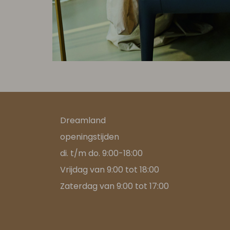
Dreamland
openingstijden
di. t/m do. 9:00-18:00
Vrijdag van 9:00 tot 18:00
Zaterdag van 9:00 tot 17:00