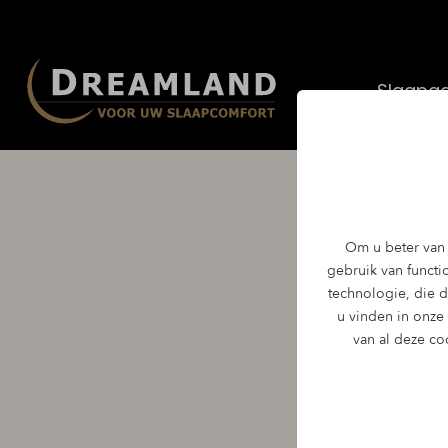
Slaapad
Aupi
Om u beter van 
gebruik van functio
technologie, die 
u vinden in onze
De Auping Two ma
van al deze co
hardheden. De du
hele nacht op de