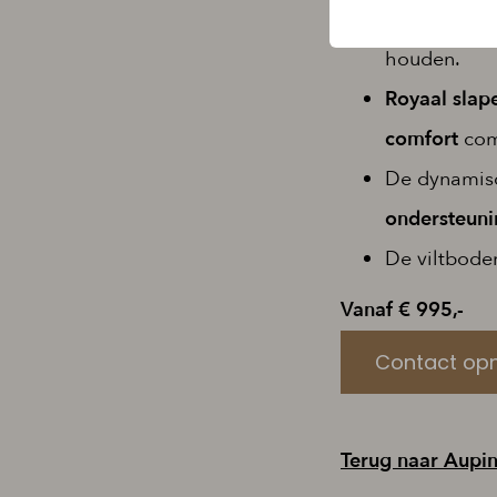
De
afritsbar
houden.
Royaal slap
comfort
com
De dynamisc
ondersteuni
De viltbode
Vanaf € 995,-
Contact op
Terug naar Aupi