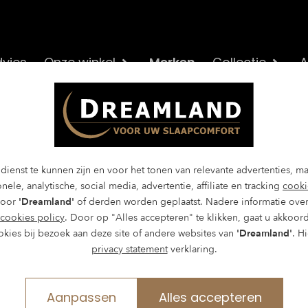
vies
Onze winkel
Merken
Collectie
A
ng Two matras
dienst te kunnen zijn en voor het tonen van relevante advertenties, m
nele, analytische, social media, advertentie, affiliate en tracking
cooki
door
'Dreamland'
of derden worden geplaatst. Nadere informatie over
cookies policy
. Door op "Alles accepteren" te klikken, gaat u akkoor
tras biedt optimale ondersteuning met 7 zones en ke
okies bij bezoek aan deze site of andere websites van
'Dreamland'
. H
bbele Vent-tex®-comfortlaag geeft extra ligcomfort e
privacy statement
verklaring.
 juiste temperatuur.
Aanpassen
Alles accepteren