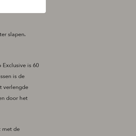
nvoldoende dan
er slapen.
Exclusive is 60
ssen is de
et verlengde
en door het
t met de