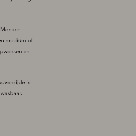
e Monaco
een medium of
aapwensen en
ovenzijde is
 wasbaar.