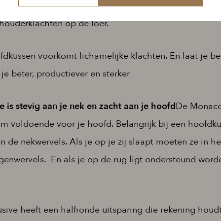
ussen de nekwervels opvangen. Gebeurt dit niet of o
chouderklachten op de loer.
dkussen voorkomt lichamelijke klachten. En laat je bet
je beter, productiever en sterker
 is stevig aan je nek en zacht aan je hoofd
De Monaco 
uim voldoende voor je hoofd. Belangrijk bij een hoofdku
 de nekwervels. Als je op je zij slaapt moeten ze in h
ggenwervels. En als je op de rug ligt ondersteund word
ive heeft een halfronde uitsparing die rekening houd