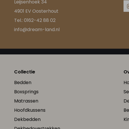
Leijsenhoek 34
4901 EV Oosterhout
Tel.:
0162-42 88 02
info@dream-land.nl
Collectie
Ov
Bedden
Ho
Boxsprings
Se
Matrassen
De
Hoofdkussens
B
Dekbedden
Ki
Dekbedovertrekken