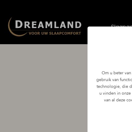
Slaapad
Cass
Om u beter van 
gebruik van functio
Exclu
technologie, die 
u vinden in onze
van al deze co
Een ontspannen e
je slaap beweeg 