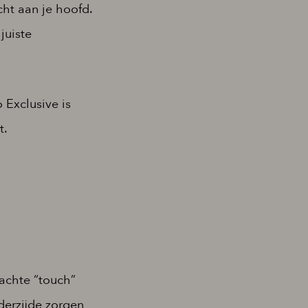
cht aan je hoofd.
juiste
Exclusive is
t.
achte “touch”
derzijde zorgen