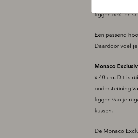
Nachts moet je k
liggen nek- en s
Een passend hoof
Daardoor voel je 
Monaco Exclusive
x 40 cm. Dit is r
ondersteuning van
liggen van je ru
kussen.
De Monaco Exclus