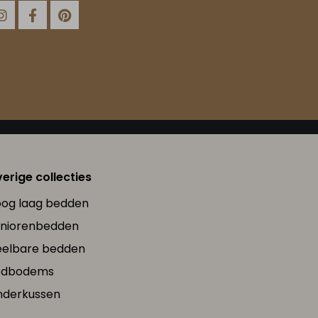
erige collecties
og laag bedden
niorenbedden
elbare bedden
edbodems
nderkussen