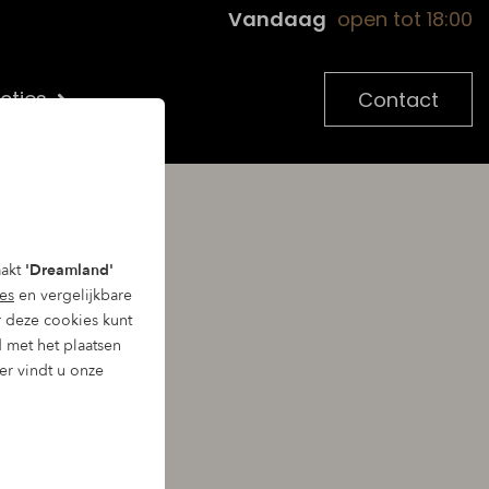
Vandaag
open tot 18:00
cties
Contact
o
aakt
'Dreamland'
es
en vergelijkbare
 deze cookies kunt
d met het plaatsen
ier vindt u onze
kussen. Tijdens
corrigeren. ‘s