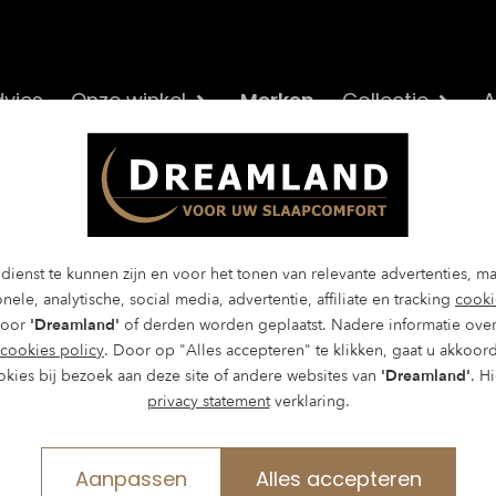
vies
Onze winkel
Merken
Collectie
A
enz kussen Monac
dienst te kunnen zijn en voor het tonen van relevante advertenties, m
nele, analytische, social media, advertentie, affiliate en tracking
cooki
sive
door
'Dreamland'
of derden worden geplaatst. Nadere informatie over
cookies policy
. Door op "Alles accepteren" te klikken, gaat u akkoor
okies bij bezoek aan deze site of andere websites van
'Dreamland'
. H
privacy statement
verklaring.
n gezonde nachtrust valt en staat met een goed hoofd
je voortdurend. Overdag kun je een verkeerde houding 
Aanpassen
Alles accepteren