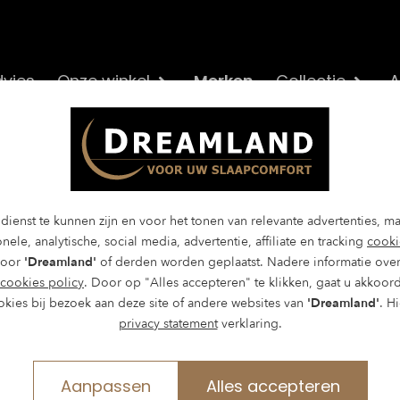
vies
Onze winkel
Merken
Collectie
A
dienst te kunnen zijn en voor het tonen van relevante advertenties, m
nele, analytische, social media, advertentie, affiliate en tracking
cooki
door
'Dreamland'
of derden worden geplaatst. Nadere informatie over
cookies policy
. Door op "Alles accepteren" te klikken, gaat u akkoor
okies bij bezoek aan deze site of andere websites van
'Dreamland'
. H
privacy statement
verklaring.
Aanpassen
Alles accepteren