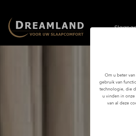
Slaapad
Om u beter van 
gebruik van functio
technologie, die 
u vinden in onze
van al deze co