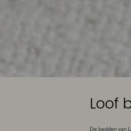
Loof 
De bedden van Lo