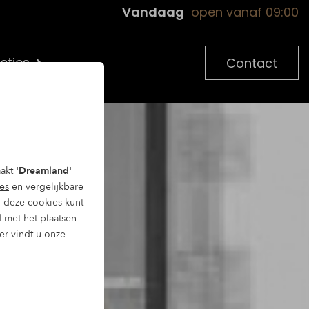
Vandaag
open vanaf 09:00
cties
Contact
aakt
'Dreamland'
es
en vergelijkbare
 deze cookies kunt
d met het plaatsen
ier vindt u onze