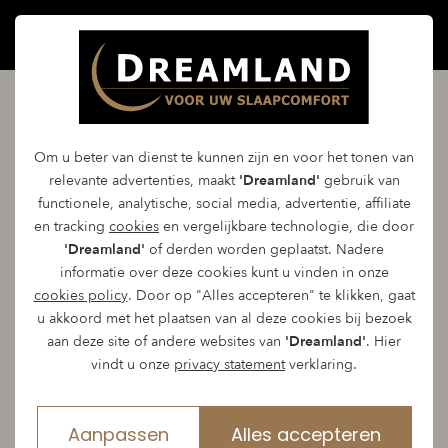
Nox Custom Made matras
Om u beter van dienst te kunnen zijn en voor het tonen van
Sana Plus
relevante advertenties, maakt
'Dreamland'
gebruik van
functionele, analytische, social media, advertentie, affiliate
en tracking
cookies
en vergelijkbare technologie, die door
De Nox Sana Plus matras heeft een afdeklaag van
'Dreamland'
of derden worden geplaatst. Nadere
informatie over deze cookies kunt u vinden in onze
3 cm Talalay/Comfortex en heeft 10 verschillende
cookies policy
. Door op "Alles accepteren" te klikken, gaat
u akkoord met het plaatsen van al deze cookies bij bezoek
comforttypes in Type R en S. De matrashoes is
aan deze site of andere websites van
'Dreamland'
. Hier
gemaakt van 32% viscose en 68% PES. De hoes is
vindt u onze
privacy statement
verklaring.
doorstikt met 350 g/m² Sana Plus
doorstikkingsmateriaal. Tevens is de hoes
Aanpassen
Alles accepteren