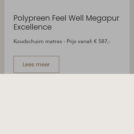
Polypreen Feel Well Megapur
Excellence
Koudschuim matras - Prijs vanaf: € 587,-
Lees meer