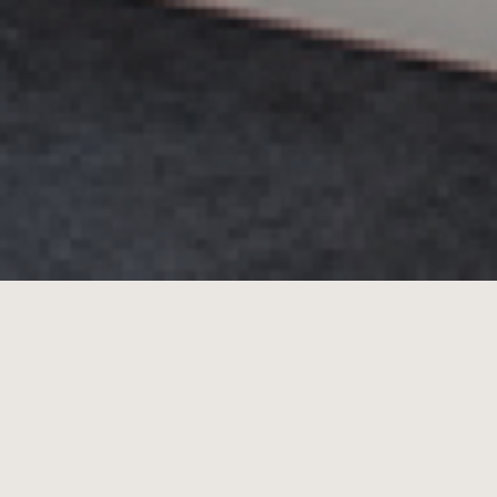
Op zoek naar de beste
beddenzaak in Breda? Waarom
een bezoek aan Oosterhout de
moeite waard is.