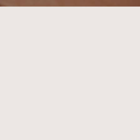
Snurken en de invloed van uw
matras en kussen
Snurken is iets waar veel mensen mee te maken
hebben. Het kan hinderlijk zijn voor een partner,
maar ook voor de snurker zelf. Wanneer de
luchtwegen gedeeltelijk worden geblokkeerd,
ontstaat er een trilling die het herkenbare geluid
veroorzaakt. Hoewel snurken vaak onschuldig is,
kan het de slaapkwaliteit sterk beïnvloeden en